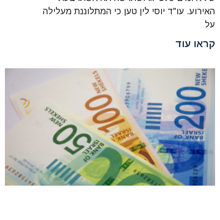
האירוע. עו"ד יוסי לין טען כי המתלוננת מעלילה
על
קראו עוד